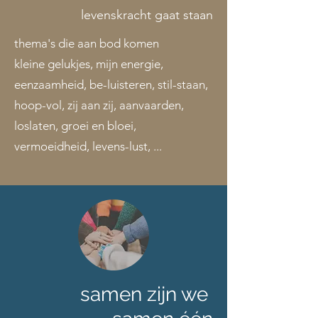
levenskracht gaat staan
thema's die aan bod komen
kleine gelukjes, mijn energie,
eenzaamheid, be-luisteren, stil-staan,
hoop-vol, zij aan zij, aanvaarden,
loslaten, groei en bloei,
vermoeidheid, levens-lust, ...
samen zijn we