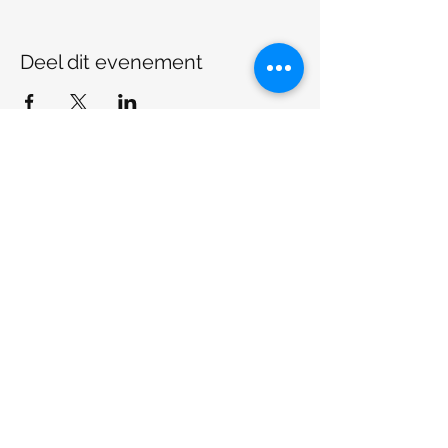
Deel dit evenement
Troostlab
Praktijkatelier: Brouwerijstraat 30, 9920
Lievegem
Troostlab@gmail.com
0499 38 70 10
in samenwerking met